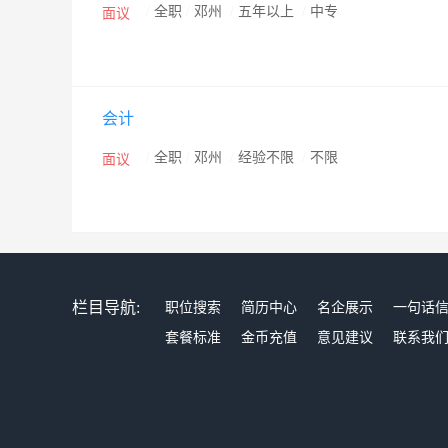
/
全职
/
邓州
/
五年以上
/
中专
面议
会计
/
全职
/
邓州
/
经验不限
/
不限
面议
栏目导航:
职位搜索
简历中心
名企展示
一句话
套餐标准
金币充值
意见建议
联系我